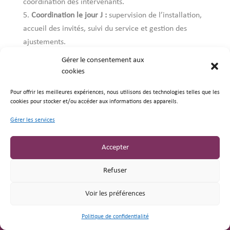
coordination des intervenants.
Coordination le jour J :
supervision de l’installation,
accueil des invités, suivi du service et gestion des
ajustements.
Clôture :
départ des participants, démontage,
Gérer le consentement aux
restitution du lieu et bilan avec votre équipe.
cookies
Pourquoi confier votre dîner
Pour offrir les meilleures expériences, nous utilisons des technologies telles que les
cookies pour stocker et/ou accéder aux informations des appareils.
corporate à PO Event ?
Gérer les services
PO Event met plus de 20 ans d’expérience dans
l’événementiel professionnel, les réceptions
Accepter
d’entreprise, la gestion technique et les animations au
service de votre projet.
Refuser
Un interlocuteur dédié pendant toute la préparation
Voir les préférences
Une proposition construite selon votre image et vos
objectifs
Politique de confidentialité
Des lieux et prestataires sélectionnés selon votre
Brochures
Devis
Être rappelé