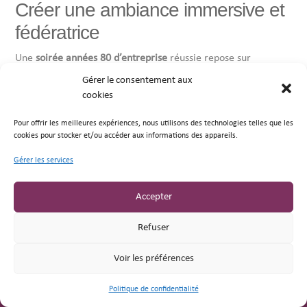
Créer une ambiance immersive et
fédératrice
Une
soirée années 80 d’entreprise
réussie repose sur
l’équilibre entre musique, décoration et rythme général de
Gérer le consentement aux
l’événement. La scénographie joue un rôle central : boules à
cookies
facettes, éclairages colorés, mobilier rétro, néons, piste de
danse et accessoires immersifs permettent de recréer une
Pour offrir les meilleures expériences, nous utilisons des technologies telles que les
ambiance immédiatement identifiable.
cookies pour stocker et/ou accéder aux informations des appareils.
L’animation musicale est également essentielle. DJ Disco,
Gérer les services
groupe live, playlist thématique, blind test musical ou karaoké
participent directement à l’énergie collective de la soirée.
Accepter
L’objectif n’est pas simplement de diffuser des morceaux
connus, mais de créer une dynamique capable d’impliquer
Refuser
naturellement les invités.
Voir les préférences
Des prestations adaptées à votre
événement d’entreprise
Politique de confidentialité
Brochures
Devis
Être rappelé