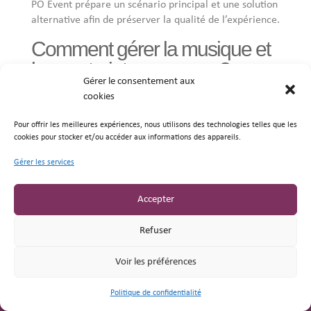
PO Event prépare un scénario principal et une solution
alternative afin de préserver la qualité de l’expérience.
Comment gérer la musique et
les contraintes sonores ?
Gérer le consentement aux
Les terrasses, rooftops et jardins peuvent être soumis
cookies
à des restrictions strictes. Ces règles influencent le
choix des artistes, de la sonorisation et des horaires.
Pour offrir les meilleures expériences, nous utilisons des technologies telles que les
cookies pour stocker et/ou accéder aux informations des appareils.
Vérifier le niveau sonore autorisé
Gérer les services
Identifier l’heure d’arrêt de la musique
Adapter la puissance des équipements
Accepter
Orienter les enceintes vers les zones autorisées
Prévoir une formation acoustique si nécessaire
Refuser
Organiser une poursuite de soirée en intérieur
Informer les artistes des contraintes
Voir les préférences
Suivre le niveau sonore pendant l’événement
Politique de confidentialité
Brochures
Devis
Être rappelé